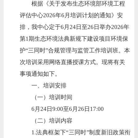
根据《关于发布生态环境部环境工程
评估中心
2026
年
6
月培训计划的通知》安
排，我中心定于
6
月
24
日至
26
日举办
2026
年
第
1
期生态环境法典新规下建设项目环境保
护
“
三同时
”
合规管理与监管工作培训班。本
次培训采用网络直播授课方式。
现将有关
事项通知如下。
一、培训安排
（一）培训时间
6
月
24
日
9:00
至
6
月
26
日
17:00
（二）培训内容
1.
法典框架下
“
三同时
”
制度新旧政策衔