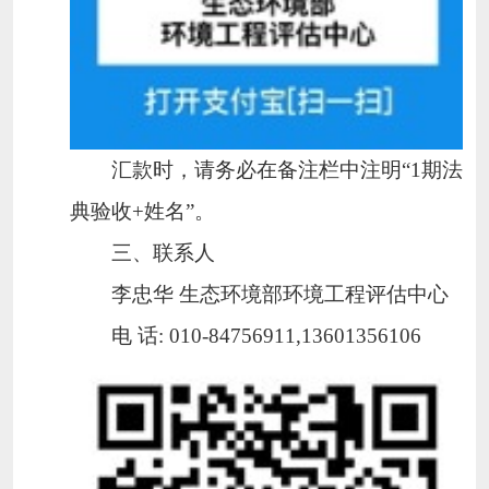
汇款时，请务必在备注栏中注明
“1
期法
典验收
+
姓名
”
。
三、联系人
李忠华 生态环境部环境工程评估中心
电 话
: 010-84756911,13601356106