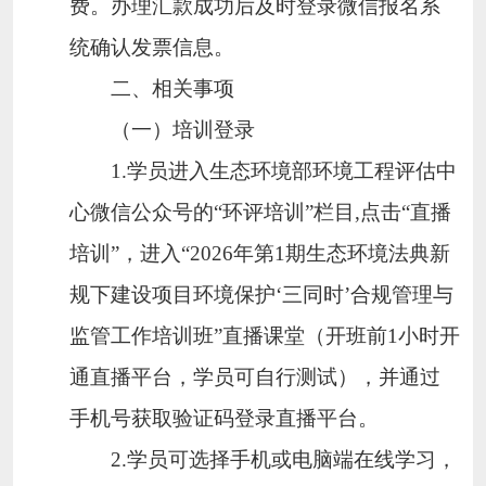
费。办理汇款成功后及时登录微信报名系
统确认发票信息。
二、相关事项
（一）培训登录
1
.
学员进入生态环境部环境工程评估中
心微信公众号的
“
环评培训
”
栏目
,
点击
“
直播
培训
”
，进入
“
2026
年第
1
期生态环境法典新
规下建设项目环境保护
‘
三同时
’
合规管理与
监管工作培训班
”
直播课堂（开班前
1
小时开
通直播平台，学员可自行测试），并通过
手机号获取验证码登录直播平台。
2
.
学员可选择手机或电脑端在线学习，