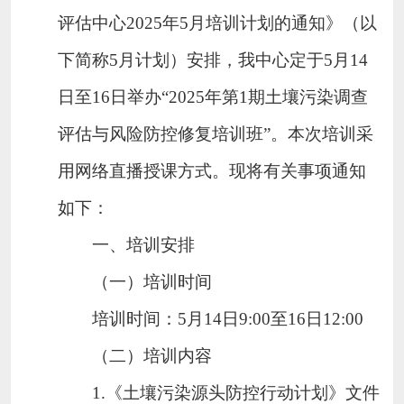
评估中心
2025
年
5
月培训计划的通知》（以
下简称
5
月计划）安排，我中心定于
5
月
14
日至
16
日举办“
2025
年第
1
期土壤污染调查
评估与风险防控修复培训班”。本次培训采
用网络直播授课方式。现将有关事项通知
如下：
一、培训安排
（一）培训时间
培训时间：
5
月
14
日
9:00
至
16
日
12:00
（二）培训内容
1.
《土壤污染源头防控行动计划》文件