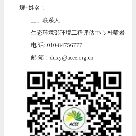
壤
+
姓名
”。
三、联系人
生态环境部环境工程评估中心
杜啸岩
电
话
: 010-84756777
邮
箱：
duxy@acee.org.cn